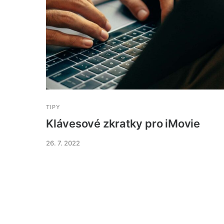
TIPY
Klávesové zkratky pro iMovie
26. 7. 2022