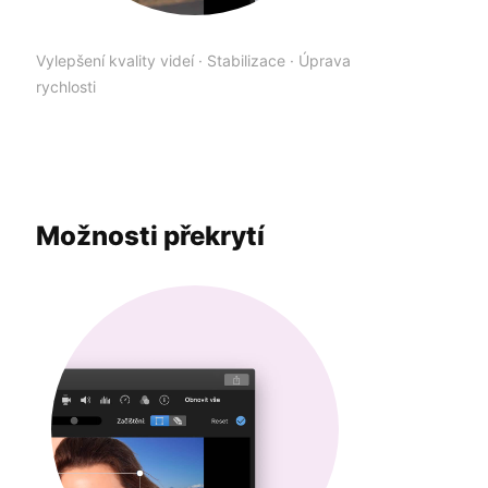
Vylepšení kvality videí
·
Stabilizace
·
Úprava
rychlosti
Možnosti překrytí