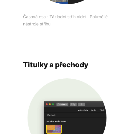
Časová osa
·
Základní střih videí
·
Pokročilé
nástroje střihu
Titulky a přechody