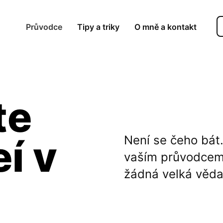
Průvodce
Tipy a triky
O mně a kontakt
te
eí v
Není se čeho bát
vaším průvodcem a
žádná velká věda