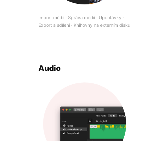
Import médií
·
Správa médií
·
Upoutávky
·
Export a sdílení
·
Knihovny na externím disku
Audio