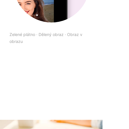
Zelené plátno
·
Dělený obraz
·
Obraz v
obrazu