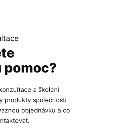
ultace
ete
u pomoc?
 konzultace a školení
 produkty společnosti
vaznou objednávku a co
ntaktovat.