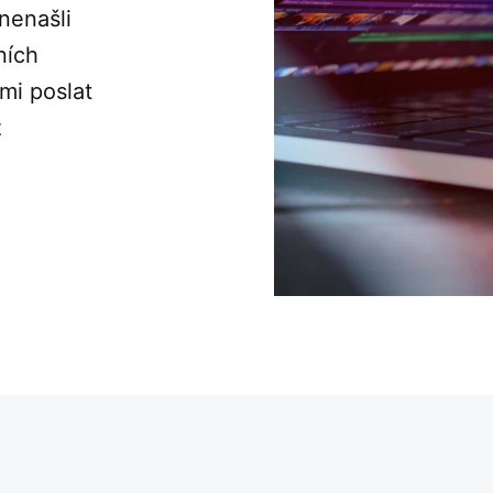
nenašli
ních
 mi poslat
ž