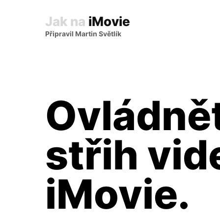
Jak na
iMovie
Připravil Martin Světlík
Ovládně
střih vid
iMovie.