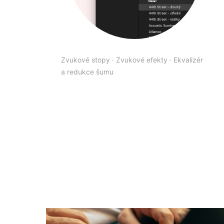
Zvukové stopy
·
Zvukové efekty
·
Ekvalizér
a redukce šumu