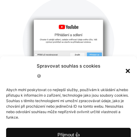
Spravovat souhlas s cookies
🍪
Abych mohl poskytovat co nejlepší služby, používám k ukládání a/nebo
přístupu k informacím o zařízení, technologie jako jsou soubory cookies.
Souhlas s těmito technologiemi mi umožní zpracovávat údaje, jako je
Obrázek?
chování při procházení nebo jedinečná ID na tomto webu. Nesouhlas
nebo odvolání souhlasu může nepříznivě ovlivnit určité vlastnosti a
funkce.
Jedna z možností je Obrázek.
Říkáte si, proč byste měli
Přijmout 👍