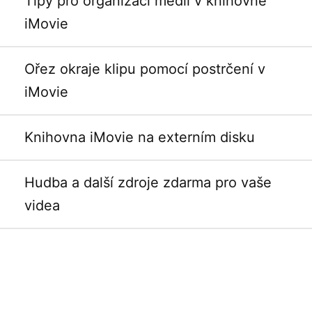
Tipy pro organizaci médií v knihovně
iMovie
Ořez okraje klipu pomocí postrčení v
iMovie
Knihovna iMovie na externím disku
Hudba a další zdroje zdarma pro vaše
videa