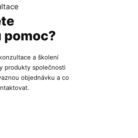
ultace
ete
u pomoc?
 konzultace a školení
 produkty společnosti
vaznou objednávku a co
ntaktovat.