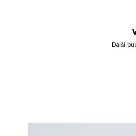
V
Další bu