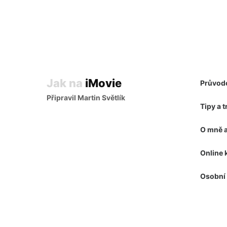
Jak na
iMovie
Průvod
Připravil Martin Světlík
Tipy a t
O mně a
Online 
Osobní 