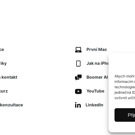
ce
První Mac
riky
Jak na iPhone
Abych mohl 
 kontakt
Boomer AI
informacím o
technologie
kurz
YouTube
jedinečná I
ovlivnit urči
konzultace
LinkedIn
Při