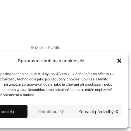
©
Martin Světlík
Vytvořeno s láskou na počítačích 
Spravovat souhlas s cookies 🍪
poskytovat co nejlepší služby, používám k ukládání a/nebo přístupu k
 zařízení, technologie jako jsou soubory cookies. Souhlas s těmito
mi mi umožní zpracovávat údaje, jako je chování při procházení nebo
D na tomto webu. Nesouhlas nebo odvolání souhlasu může nepříznivě
té vlastnosti a funkce.
jmout 👍
Odmítnout 👎
Zobrazit předvolby ⚙️