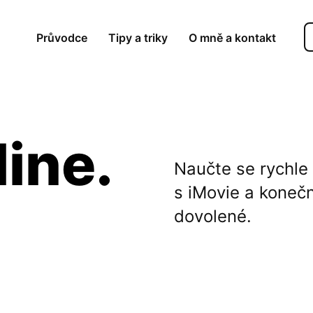
Průvodce
Tipy a triky
O mně a kontakt
ine.
Naučte se rychle 
s iMovie a konečn
dovolené.