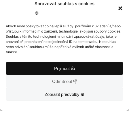
Spravovat souhlas s cookies
zvukové efekty.
🍪
Jakmile kliknete na rolítko,
Abych mohl poskytovat co nejlepší služby, používám k ukládání a/nebo
můžete si spustit náhled a
přístupu k informacím o zařízení, technologie jako jsou soubory cookies.
Souhlas s těmito technologiemi mi umožní zpracovávat údaje, jako je
případně vybrat ten správný
chování při procházení nebo jedinečná ID na tomto webu. Nesouhlas
nebo odvolání souhlasu může nepříznivě ovlivnit určité vlastnosti a
zvukový efekt. Například efekt
funkce.
telefonu a simulovat tak
Přijmout 👍
příchozí hovor.
Odmítnout 👎
Zobrazit předvolby ⚙️