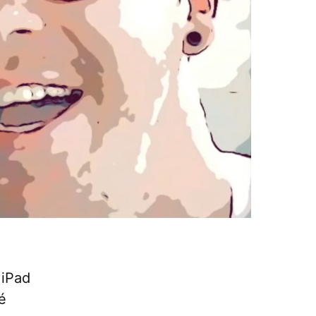
 iPad
é