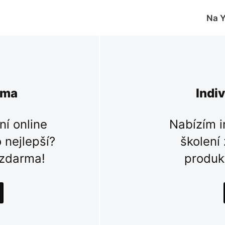
rma
Indi
ní online
Nabízím i
 nejlepší?
školení
 zdarma!
produk