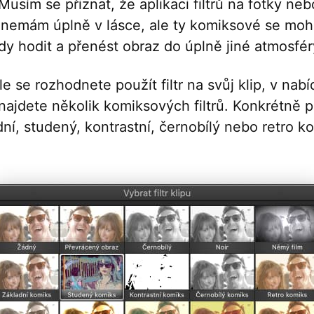
. Musím se přiznat, že aplikaci filtrů na fotky neb
 nemám úplně v lásce, ale ty komiksové se mo
y hodit a přenést obraz do úplně jiné atmosfér
e se rozhodnete použít filtr na svůj klip, v nab
najdete několik komiksových filtrů. Konkrétně 
dní, studený, kontrastní, černobílý nebo retro k