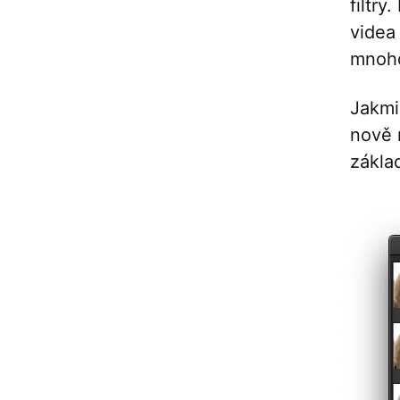
filtry
videa
mnohd
Jakmil
nově 
zákla