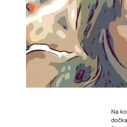
Na ko
dočka