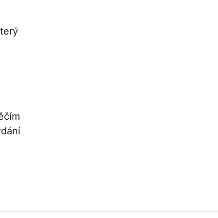
terý
něčím
ydání