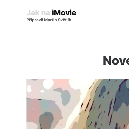
Jak na
iMovie
Připravil Martin Světlík
Nové