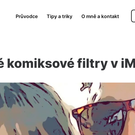
Průvodce
Tipy a triky
O mně a kontakt
 komiksové filtry v i