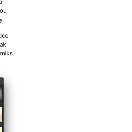
o
hou
y.
ídce
pak
omiks.