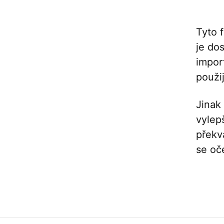
Tyto 
je do
import
použij
Jinak
vylep
překv
se oče