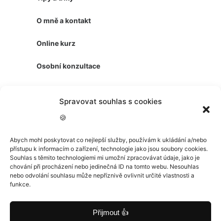
O mně a kontakt
Online kurz
Osobní konzultace
První Mac
Spravovat souhlas s cookies
🍪
Jak na iPhone
Abych mohl poskytovat co nejlepší služby, používám k ukládání a/nebo
Boomer AI
přístupu k informacím o zařízení, technologie jako jsou soubory cookies.
Souhlas s těmito technologiemi mi umožní zpracovávat údaje, jako je
chování při procházení nebo jedinečná ID na tomto webu. Nesouhlas
YouTube
nebo odvolání souhlasu může nepříznivě ovlivnit určité vlastnosti a
funkce.
LinkedIn
Přijmout 👍