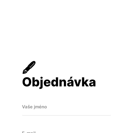
🖋
Objednávka
Vaše jméno