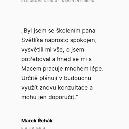
DESIGNOVÉ STUDIO – NÁVRH INTERIÉRŮ
„Byl jsem se školením pana
Světlíka naprosto spokojen,
vysvětlil mi vše, o jsem
potřeboval a hned se mi s
Macem pracuje mnohem lépe.
Určitě plánuji v budoucnu
využít znovu konzultace a
mohu jen doporučit.“
Marek Řehák
R O J A S.R.O.