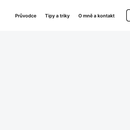
Průvodce
Tipy a triky
O mně a kontakt