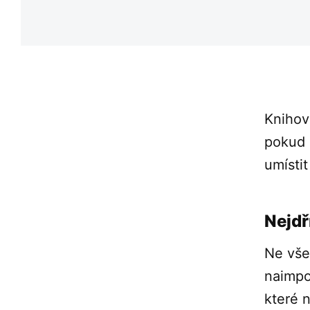
Knihov
pokud 
umístit
Nejdř
Ne vše
naimpo
které 