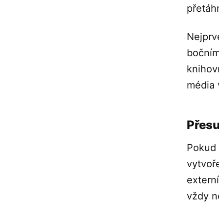
přetáh
Nejprv
bočním
knihov
média 
Přesu
Pokud 
vytvoř
externí
vždy n