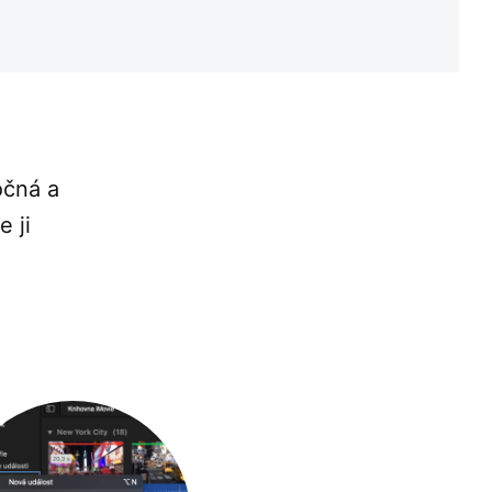
očná a
 ji