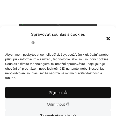
Spravovat souhlas s cookies
🍪
Abych mohl poskytovat co nejlepší služby, používám k ukládání a/nebo
přístupu k informacím o zařízení, technologie jako jsou soubory cookies.
Souhlas s těmito technologiemi mi umožní zpracovávat údaje, jako je
chování při procházení nebo jedinečná ID na tomto webu. Nesouhlas
nebo odvolání souhlasu může nepříznivě ovlivnit určité vlastnosti a
funkce.
Přijmout 👍
3, 2, 1 a je hotovo
Odmítnout 👎
Zobrazit předvolby ⚙️