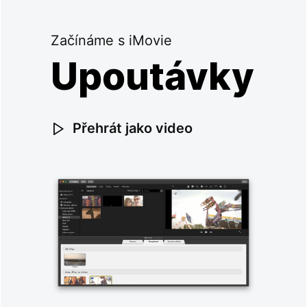
Začínáme s iMovie
Upoutávky
Přehrát jako video