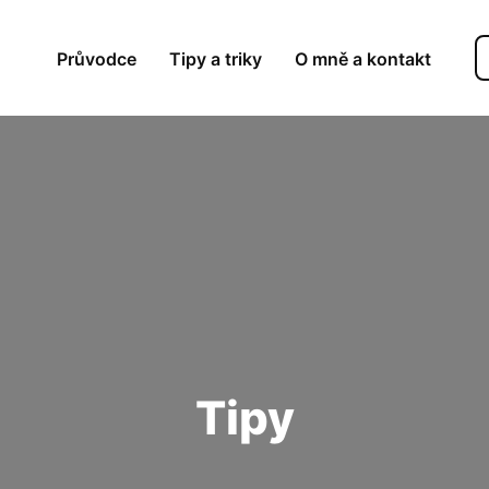
Průvodce
Tipy a triky
O mně a kontakt
Tipy