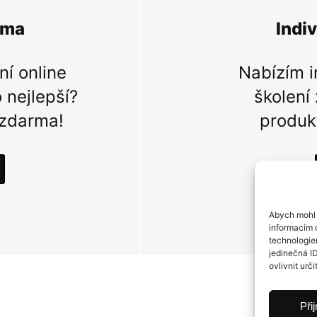
rma
Indi
ní online
Nabízím i
 nejlepší?
školení
 zdarma!
produk
Abych mohl 
informacím o
technologie
jedinečná I
ovlivnit urči
Při