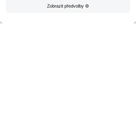
Zobrazit předvolby ⚙️
Závěrečné doladění
U profesionálně připravených
záběrů není standardně nutné
dělat další úpravy.
Pokud nám ale zelené plátno