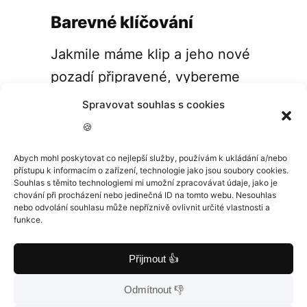
Barevné klíčování
Jakmile máme klip a jeho nové
pozadí připravené, vybereme
možnosti překrytí nad
Spravovat souhlas s cookies
náhledovým videem.
🍪
Abych mohl poskytovat co nejlepší služby, používám k ukládání a/nebo
Z rolítka už pak stačí vybrat
přístupu k informacím o zařízení, technologie jako jsou soubory cookies.
možnost Barevné klíčování.
Souhlas s těmito technologiemi mi umožní zpracovávat údaje, jako je
chování při procházení nebo jedinečná ID na tomto webu. Nesouhlas
nebo odvolání souhlasu může nepříznivě ovlivnit určité vlastnosti a
funkce.
Přijmout 👍
Odmítnout 👎