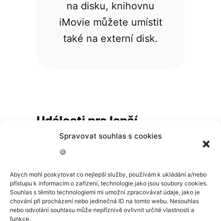
na disku, knihovnu
iMovie můžete umístit
také na externí disk.
Události pro lepší
organizaci
Spravovat souhlas s cookies
🍪
Pro organizaci médií v
Abych mohl poskytovat co nejlepší služby, používám k ukládání a/nebo
knihovně se používají události.
přístupu k informacím o zařízení, technologie jako jsou soubory cookies.
Souhlas s těmito technologiemi mi umožní zpracovávat údaje, jako je
Podobně jako složky, události
chování při procházení nebo jedinečná ID na tomto webu. Nesouhlas
nebo odvolání souhlasu může nepříznivě ovlivnit určité vlastnosti a
slouží pro snadnou organizaci
funkce.